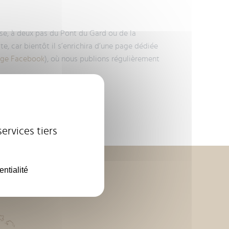
e, à deux pas du Pont du Gard ou de la
te, car bientôt il s’enrichira d’une page dédiée
ge Facebook
), où nous publions régulièrement
ervices tiers
entialité