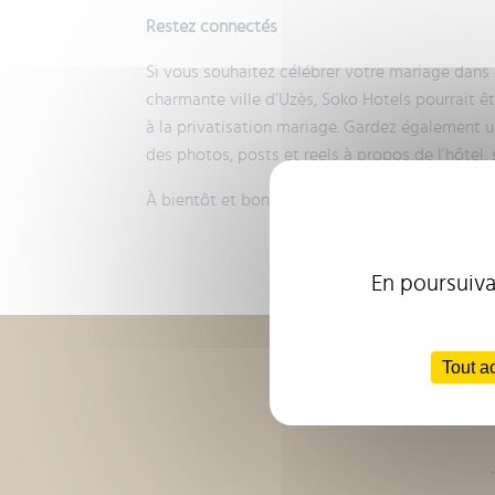
Restez connectés
Si vous souhaitez célébrer votre mariage dans
charmante ville d’Uzès, Soko Hotels pourrait êtr
à la privatisation mariage. Gardez également u
des photos, posts et reels à propos de l’hôtel,
À bientôt et bonne année !
En poursuivan
Tout a