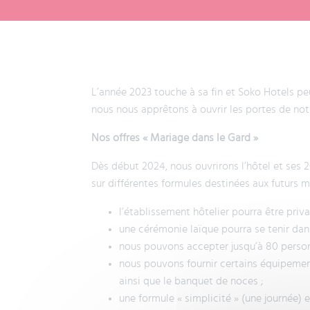
Panneau de gestion des cookies
NOS SERVICES
VOS ÉVÈNEMENTS
NOS OFFRES
L’année 2023 touche à sa fin et Soko Hotels peu
nous nous apprêtons à ouvrir les portes de not
Nos offres « Mariage dans le Gard »
Dès début 2024, nous ouvrirons l’hôtel et ses 
sur différentes formules destinées aux futurs 
l’établissement hôtelier pourra être priva
une cérémonie laïque pourra se tenir dans
nous pouvons accepter jusqu’à 80 personn
nous pouvons fournir certains équipemen
ainsi que le banquet de noces ;
une formule « simplicité » (une journée) 