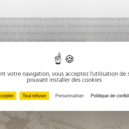
 une maison de maître, au cœur de la magnifique campagne gardois
e le cadre idéal. Aussi, un conseil : guettez les nouveautés sur le si
n œil sur nos réseaux sociaux (notre
compte Instagram
et notre
pa
 son actualité, ses nouveautés, son restaurant.
t votre navigation, vous acceptez l'utilisation de s
pouvant installer des cookies
ccepter
Tout refuser
Personnaliser
Politique de confid