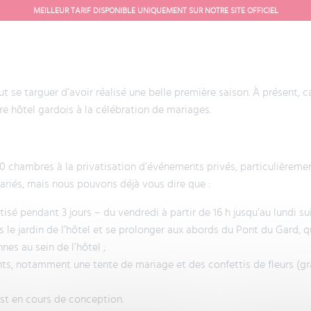
MEILLEUR TARIF DISPONIBLE UNIQUEMENT SUR NOTRE SITE OFFICIEL
t se targuer d’avoir réalisé une belle première saison. À présent, 
re hôtel gardois à la célébration de mariages.
20 chambres à la privatisation d’événements privés, particulièreme
mariés, mais nous pouvons déjà vous dire que :
tisé pendant 3 jours – du vendredi à partir de 16 h jusqu’au lundi sui
 le jardin de l’hôtel et se prolonger aux abords du Pont du Gard, 
es au sein de l’hôtel ;
ts, notamment une tente de mariage et des confettis de fleurs (gr
est en cours de conception.