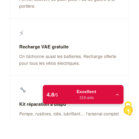
portière.
⚡
Recharge VAE gratuite
On bichonne aussi les batteries. Recharge offerte
pour tous les vélos électriques.
🔧
Excellent
4.8
/5
319 avis
Kit réparation à dispo
Pompe, rustines, clés, lubrifiant… l'arsenal complet
TripAdvisor
4.9
/ 5
du cyclo-mécano.
Booking.com
9.2
/ 10
Réparateur proche : Le Hangar du Vélo – Castillon du Gard
– 04 66 22 95 35
Hotels.com
9.8
/ 10