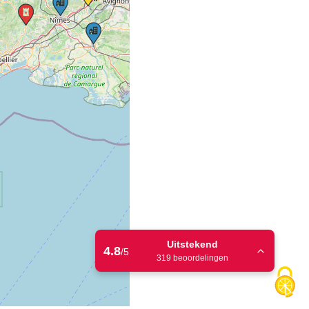
Uitstekend
4.8
/5
319 beoordelingen
TripAdvisor
4.9
/ 5