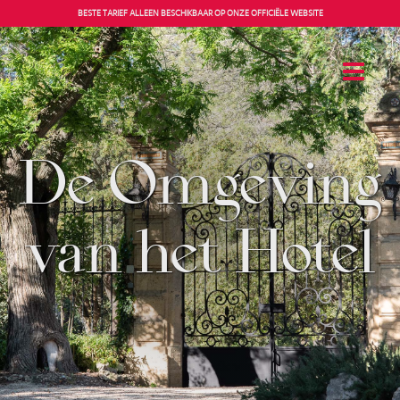
Cookies beheer paneel
BESTE TARIEF ALLEEN BESCHIKBAAR OP ONZE OFFICIËLE WEBSITE
De Omgeving
van het Hotel